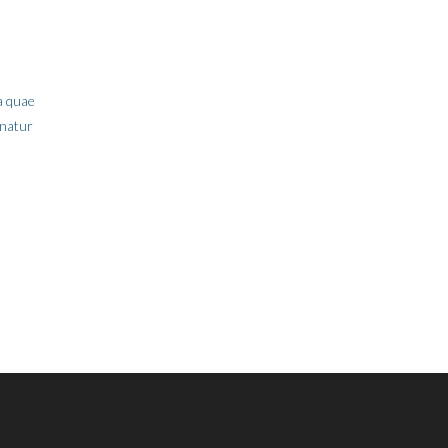
a quae
rnatur