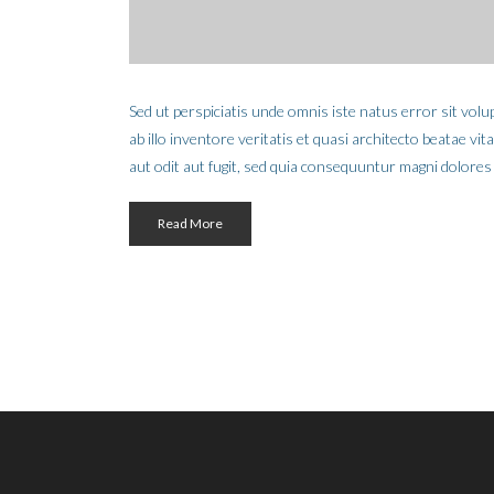
Sed ut perspiciatis unde omnis iste natus error sit v
ab illo inventore veritatis et quasi architecto beatae v
aut odit aut fugit, sed quia consequuntur magni dolores
Read More